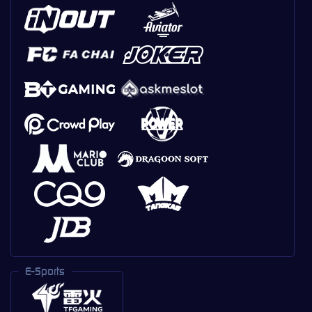
E-Sports