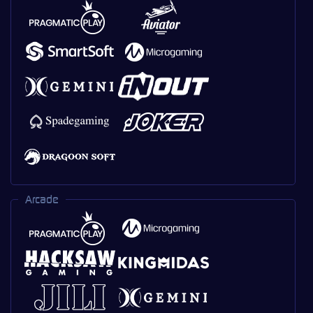
Arcade