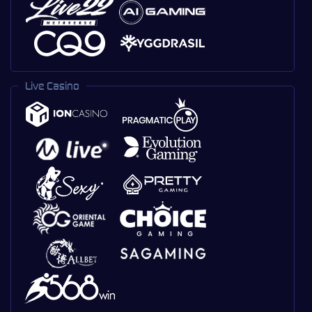
Live Casino