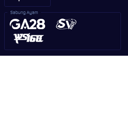
Sabung Ayam