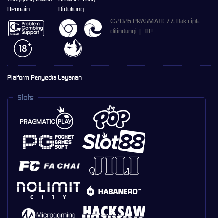
Bermain
Didukung
©2026 PRAGMATIC77. Hak cipta
dilindungi | 18+
Platform Penyedia Layanan
Slots