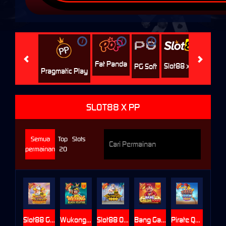
i
i
i
i
i
Facha
Fat Panda
Slot88 x PP
PG Soft
Pragmatic Play
SLOT88 X PP
Semua
Top
Slots
permainan
20
Slot88 Gates of Olympus Super Scatter
Wukong - Black Scatter
Slot88 Olympus 1000
Bang Gacor 1000
Pirate Quest 1000