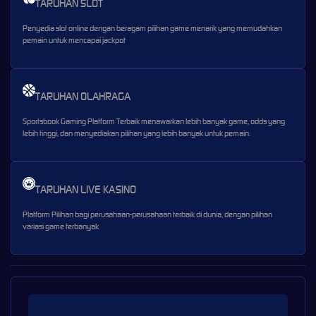
TARUHAN SLOT
Penyedia slot online dengan beragam pilihan game menarik yang memudahkan
pemain untuk mencapai jackpot
TARUHAN OLAHRAGA
Sportsbook Gaming Platform Terbaik menawarkan lebih banyak game, odds yang
lebih tinggi, dan menyediakan pilihan yang lebih banyak untuk pemain.
TARUHAN LIVE KASINO
Platform Pilihan bagi perusahaan-perusahaan terbaik di dunia, dengan pilihan
variasi game terbanyak